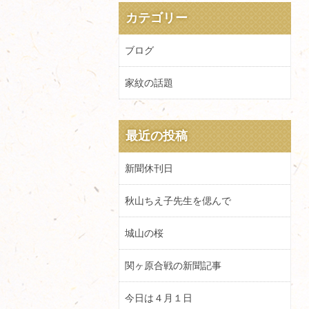
カテゴリー
ブログ
家紋の話題
最近の投稿
新聞休刊日
秋山ちえ子先生を偲んで
城山の桜
関ヶ原合戦の新聞記事
今日は４月１日