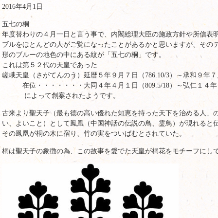
2016年4月1日
五七の桐
年度替わりの４月一日と言う事で、内閣総理大臣の施政方針や所信表
ブルをほとんどの人がご覧になったことがあるかと思いますが、その
形のブルーの地色の中にある紋が「五七の桐」です。
これは第５２代の天皇であった
嵯峨天皇（さがてんのう）延暦５年９月７日（786.10/3）～承和９年７月１
在位・・・・・・・大同４年４月１日（809.5/18）～弘仁１４年４月１
によって創案されたようです。
古来より聖天子（最も徳の高い優れた知恵を持った天下を治める人」
い、よいこと）として鳳凰（中国神話の伝説の鳥、霊鳥）が現れると
その鳳凰が桐の木に宿り、竹の実をついばむとされていた。
桐は聖天子の象徴の為、この故事を愛でた天皇が桐花をモチーフにし