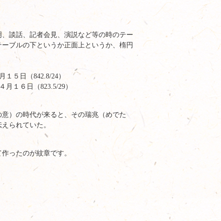
明、談話、記者会見、演説など等の時のテー
テーブルの下というか正面上というか、楕円
５日（842.8/24）
６日（823.5/29）
の意）の時代が来ると、その瑞兆（めでた
伝えられていた。
て作ったのが紋章です。