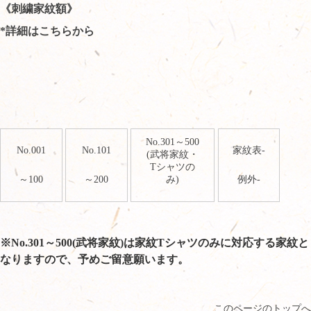
《刺繍家紋額》
*詳細はこちらから
No.301～500
No.001
No.101
家紋表-
(武将家紋・
Tシャツの
～100
～200
み)
例外-
※No.301～500(武将家紋)は家紋Tシャツのみに対応する家紋と
なりますので、予めご留意願います。
このページのトップへ